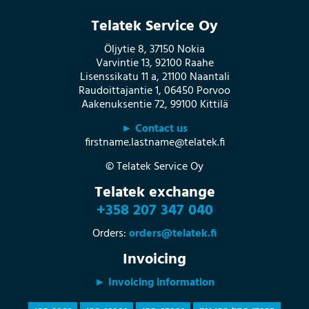
Telatek Service Oy
Öljytie 8, 37150 Nokia
Varvintie 13, 92100 Raahe
Lisenssikatu 11 a, 21100 Naantali
Raudoittajantie 1, 06450 Porvoo
Aakenuksentie 72, 99100 Kittilä
► Contact us
firstname.lastname@telatek.fi
© Telatek Service Oy
Telatek exchange
+358 207 347 040
Orders:
orders@telatek.fi
Invoicing
► Invoicing information