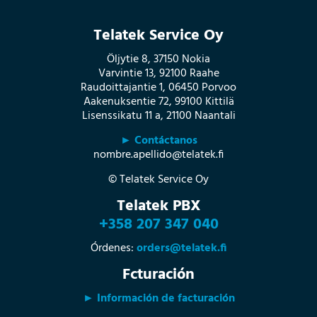
Telatek Service Oy
Öljytie 8, 37150 Nokia
Varvintie 13, 92100 Raahe
Raudoittajantie 1, 06450 Porvoo
Aakenuksentie 72, 99100 Kittilä
Lisenssikatu 11 a, 21100 Naantali
► Contáctanos
nombre.apellido@telatek.fi
© Telatek Service Oy
Telatek PBX
+358 207 347 040
Órdenes:
orders@telatek.fi
Fcturación
► Información de facturación