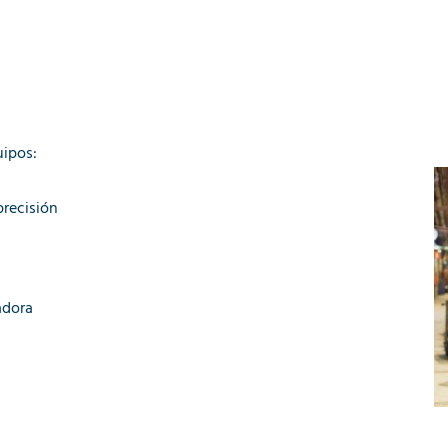
uipos:
precisión
adora