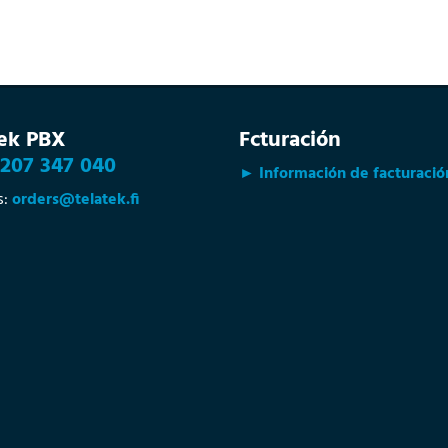
tek PBX
Fcturación
207 347 040
► Información de facturació
s:
orders@telatek.fi