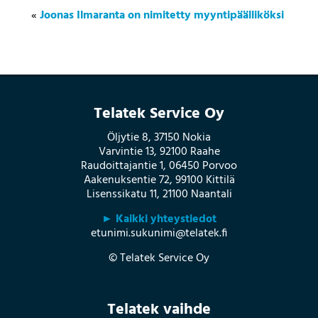
«
Joonas Ilmaranta on nimitetty myyntipäälliköksi
Telatek Service Oy
Öljytie 8, 37150 Nokia
Varvintie 13, 92100 Raahe
Raudoittajantie 1, 06450 Porvoo
Aakenuksentie 72, 99100 Kittilä
Lisenssikatu 11, 21100 Naantali
► Kaikki yhteystiedot
etunimi.sukunimi@telatek.fi
© Telatek Service Oy
Telatek vaihde