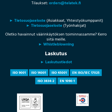
Tilaukset:
orders@telatek.fi
► Tietosuojaseloste
(Asiakkaat, Yhteistyökumppanit)
► Tietosuojaseloste
(Työnhakijat)
Oletko havainnut väärinkäytöksen toiminnassamme? Kerro
siitä meille.
► Whistleblowning
Laskutus
► Laskutustiedot
ISO 9001
ISO 14001
ISO 45001
EN ISO/IEC 17025
ISO 3834-2
EN 1090-1