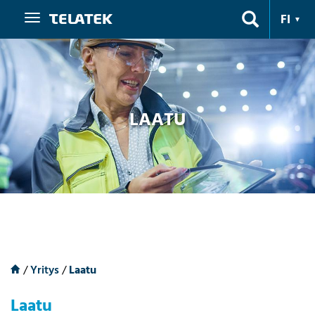
Navigaatio
FI
LAATU
/
Yritys
/
Laatu
Laatu