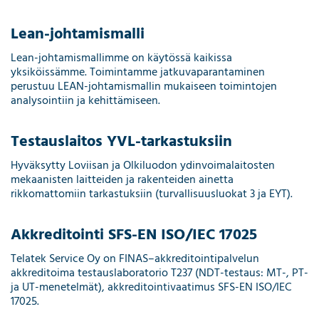
Lean-johtamismalli
Lean-johtamismallimme on käytössä kaikissa
yksiköissämme. Toimintamme jatkuvaparantaminen
perustuu LEAN-johtamismallin mukaiseen toimintojen
analysointiin ja kehittämiseen.
Testauslaitos YVL-tarkastuksiin
Hyväksytty Loviisan ja Olkiluodon ydinvoimalaitosten
mekaanisten laitteiden ja rakenteiden ainetta
rikkomattomiin tarkastuksiin (turvallisuusluokat 3 ja EYT).
Akkreditointi SFS-EN ISO/IEC 17025
Telatek Service Oy on FINAS–akkreditointipalvelun
akkreditoima testauslaboratorio T237 (NDT-testaus: MT-, PT-
ja UT-menetelmät), akkreditointivaatimus SFS-EN ISO/IEC
17025.