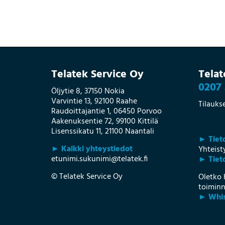
Telatek Service Oy
Telat
0207 
Öljytie 8, 37150 Nokia
Varvintie 13, 92100 Raahe
Tilauks
Raudoittajantie 1, 06450 Porvoo
Aakenuksentie 72, 99100 Kittilä
Lisenssikatu 11, 21100 Naantali
► Tiet
► Kaikki yhteystiedot
Yhteis
etunimi.sukunimi@telatek.fi
► Tieto
© Telatek Service Oy
Oletko 
toiminn
► Whis