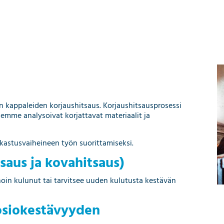
en kappaleiden korjaushitsaus. Korjaushitsausprosessi
emme analysoivat korjattavat materiaalit ja
kastusvaiheineen työn suorittamiseksi.
tsaus ja kovahitsaus)
oin kulunut tai tarvitsee uuden kulutusta kestävän
oosiokestävyyden