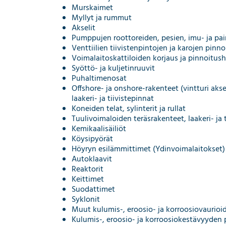
Murskaimet
Myllyt ja rummut
Akselit
Pumppujen roottoreiden, pesien, imu- ja pa
Venttiilien tiivistenpintojen ja karojen pinn
Voimalaitoskattiloiden korjaus ja pinnoitush
Syöttö- ja kuljetinruuvit
Puhaltimenosat
Offshore- ja onshore-rakenteet (vintturi aksel
laakeri- ja tiivistepinnat
Koneiden telat, sylinterit ja rullat
Tuulivoimaloiden teräsrakenteet, laakeri- ja 
Kemikaalisäiliöt
Köysipyörät
Höyryn esilämmittimet (Ydinvoimalaitokset)
Autoklaavit
Reaktorit
Keittimet
Suodattimet
Syklonit
Muut kulumis-, eroosio- ja korroosiovaurioi
Kulumis-, eroosio- ja korroosiokestävyyden