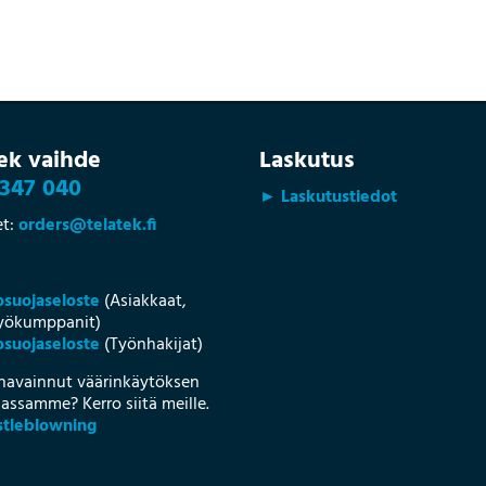
ek vaihde
Laskutus
347 040
► Laskutustiedot
et:
orders@telatek.fi
osuojaseloste
(Asiakkaat,
työkumppanit)
suojaseloste
(Työnhakijat)
havainnut väärinkäytöksen
assamme? Kerro siitä meille.
tleblowning