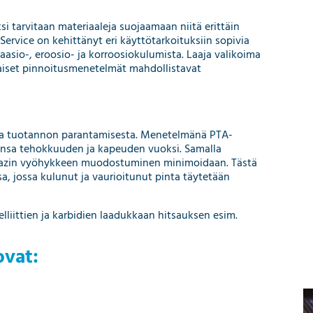
ksi tarvitaan materiaaleja suojaamaan niitä erittäin
Service on kehittänyt eri käyttötarkoituksiin sopivia
aasio-, eroosio- ja korroosiokulumista. Laaja valikoima
ilaiset pinnoitusmenetelmät mahdollistavat
sta tuotannon parantamisesta. Menetelmänä PTA-
rensa tehokkuuden ja kapeuden vuoksi. Samalla
azin vyöhykkeen muodostuminen minimoidaan. Tästä
a, jossa kulunut ja vaurioitunut pinta täytetään
lliittien ja karbidien laadukkaan hitsauksen esim.
ovat: