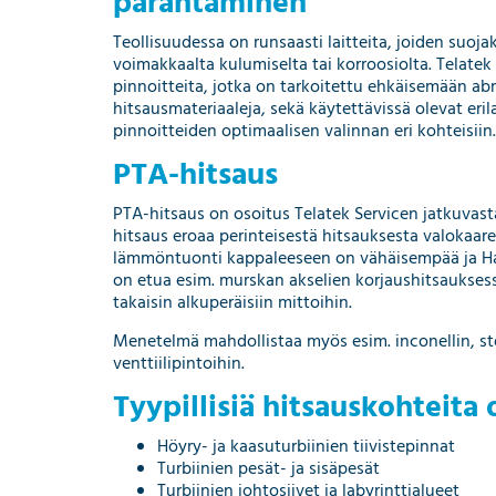
parantaminen
Teollisuudessa on runsaasti laitteita, joiden suoja
voimakkaalta kulumiselta tai korroosiolta. Telatek 
pinnoitteita, jotka on tarkoitettu ehkäisemään abr
hitsausmateriaaleja, sekä käytettävissä olevat er
pinnoitteiden optimaalisen valinnan eri kohteisiin.
PTA-hitsaus
PTA-hitsaus on osoitus Telatek Servicen jatkuva
hitsaus eroaa perinteisestä hitsauksesta valokaa
lämmöntuonti kappaleeseen on vähäisempää ja H
on etua esim. murskan akselien korjaushitsauksess
takaisin alkuperäisiin mittoihin.
Menetelmä mahdollistaa myös esim. inconellin, ste
venttiilipintoihin.
Tyypillisiä hitsauskohteita 
Höyry- ja kaasuturbiinien tiivistepinnat
Turbiinien pesät- ja sisäpesät
Turbiinien johtosiivet ja labyrinttialueet