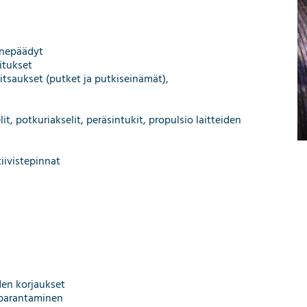
inepäädyt
oitukset
itsaukset (putket ja putkiseinämät),
it, potkuriakselit, peräsintukit, propulsio laitteiden
tiivistepinnat
den korjaukset
 parantaminen