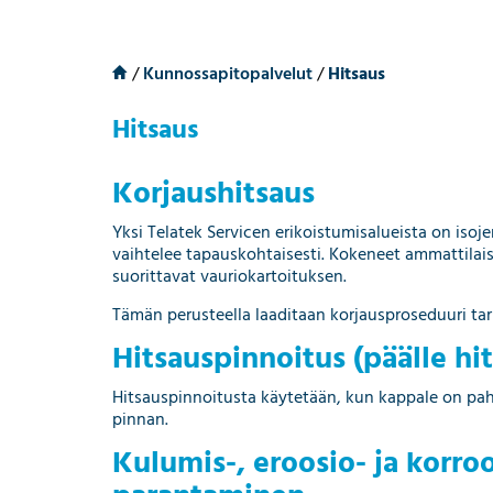
/
Kunnossapitopalvelut
/
Hitsaus
Hitsaus
Korjaushitsaus
Yksi Telatek Servicen erikoistumisalueista on isoj
vaihtelee tapauskohtaisesti. Kokeneet ammattilais
suorittavat vauriokartoituksen.
Tämän perusteella laaditaan korjausproseduuri tar
Hitsauspinnoitus (päälle hi
Hitsauspinnoitusta käytetään, kun kappale on pah
pinnan.
Kulumis-, eroosio- ja korr