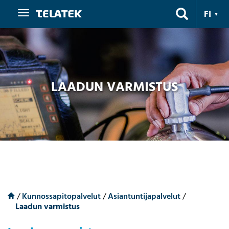
Navigaatio
FI
LAADUN VARMISTUS
/
Kunnossapitopalvelut
/
Asiantuntijapalvelut
/
Laadun varmistus