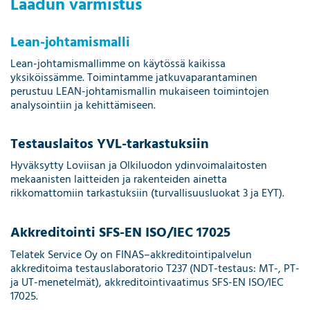
Laadun varmistus
Lean-johtamismalli
Lean-johtamismallimme on käytössä kaikissa
yksiköissämme. Toimintamme jatkuvaparantaminen
perustuu LEAN-johtamismallin mukaiseen toimintojen
analysointiin ja kehittämiseen.
Testauslaitos YVL-tarkastuksiin
Hyväksytty Loviisan ja Olkiluodon ydinvoimalaitosten
mekaanisten laitteiden ja rakenteiden ainetta
rikkomattomiin tarkastuksiin (turvallisuusluokat 3 ja EYT).
Akkreditointi SFS-EN ISO/IEC 17025
Telatek Service Oy on FINAS–akkreditointipalvelun
akkreditoima testauslaboratorio T237 (NDT-testaus: MT-, PT-
ja UT-menetelmät), akkreditointivaatimus SFS-EN ISO/IEC
17025.