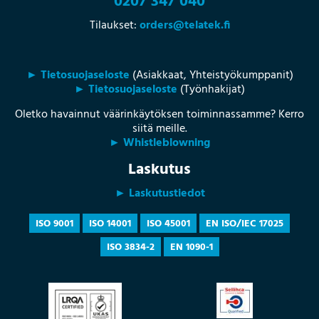
0207 347 040
Tilaukset:
orders@telatek.fi
► Tietosuojaseloste
(Asiakkaat, Yhteistyökumppanit)
► Tietosuojaseloste
(Työnhakijat)
Oletko havainnut väärinkäytöksen toiminnassamme? Kerro
siitä meille.
► Whistleblowning
Laskutus
► Laskutustiedot
ISO 9001
ISO 14001
ISO 45001
EN ISO/IEC 17025
ISO 3834-2
EN 1090-1