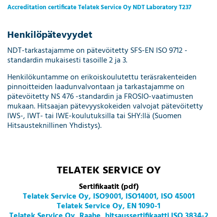
Accreditation certificate Telatek Service Oy NDT Laboratory T237
Henkilöpätevyydet
NDT-tarkastajamme on pätevöitetty SFS-EN ISO 9712 -
standardin mukaisesti tasoille 2 ja 3.
Henkilökuntamme on erikoiskoulutettu teräsrakenteiden
pinnoitteiden laadunvalvontaan ja tarkastajamme on
pätevöitetty NS 476 -standardin ja FROSIO-vaatimusten
mukaan. Hitsaajan pätevyyskokeiden valvojat pätevöitetty
IWS-, IWT- tai IWE-koulutuksilla tai SHY:llä (Suomen
Hitsausteknillinen Yhdistys).
TELATEK SERVICE OY
Sertifikaatit (pdf)
Telatek Service Oy, ISO9001, ISO14001, ISO 45001
Telatek Service Oy, EN 1090-1
Telatek Service Oy, Raahe, hitsaussertifikaatti ISO 3834-2