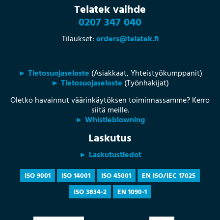
Telatek vaihde
0207 347 040
Tilaukset:
orders@telatek.fi
► Tietosuojaseloste
(Asiakkaat, Yhteistyökumppanit)
► Tietosuojaseloste
(Työnhakijat)
Oletko havainnut väärinkäytöksen toiminnassamme? Kerro
siitä meille.
► Whistleblowning
Laskutus
► Laskutustiedot
ISO 9001
ISO 14001
ISO 45001
EN ISO/IEC 17025
ISO 3834-2
EN 1090-1