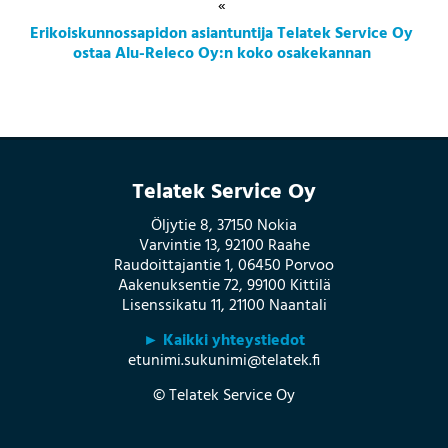
«
Erikoiskunnossapidon asiantuntija Telatek Service Oy
ostaa Alu-Releco Oy:n koko osakekannan
Telatek Service Oy
Öljytie 8, 37150 Nokia
Varvintie 13, 92100 Raahe
Raudoittajantie 1, 06450 Porvoo
Aakenuksentie 72, 99100 Kittilä
Lisenssikatu 11, 21100 Naantali
► Kaikki yhteystiedot
etunimi.sukunimi@telatek.fi
© Telatek Service Oy