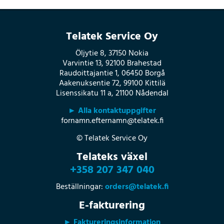
Telatek Service Oy
Öljytie 8, 37150 Nokia
Varvintie 13, 92100 Brahestad
Raudoittajantie 1, 06450 Borgå
Aakenuksentie 72, 99100 Kittilä
Lisenssikatu 11 a, 21100 Nådendal
► Alla kontaktuppgifter
fornamn.efternamn@telatek.fi
© Telatek Service Oy
Telateks växel
+358 207 347 040
Beställningar:
orders@telatek.fi
E-fakturering
► Faktureringsinformation