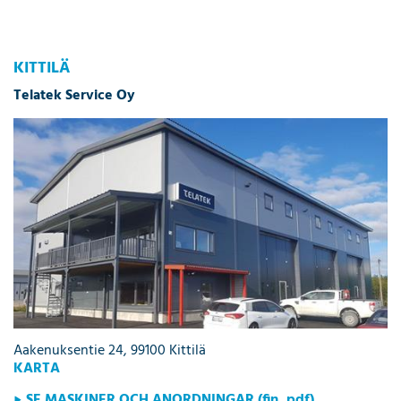
KITTILÄ
Telatek Service Oy
Aakenuksentie 24, 99100 Kittilä
KARTA
SE MASKINER OCH ANORDNINGAR (fin, pdf)