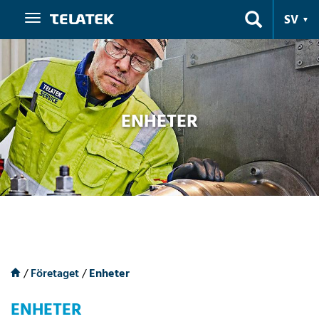
Navigering
SV
ENHETER
/
Företaget
/
Enheter
ENHETER