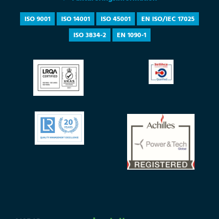
ISO 9001
ISO 14001
ISO 45001
EN ISO/IEC 17025
ISO 3834-2
EN 1090-1