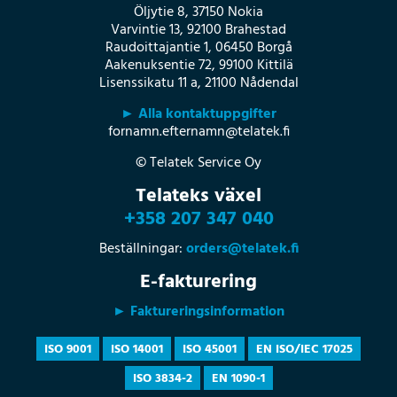
Öljytie 8, 37150 Nokia
Varvintie 13, 92100 Brahestad
Raudoittajantie 1, 06450 Borgå
Aakenuksentie 72, 99100 Kittilä
Lisenssikatu 11 a, 21100 Nådendal
► Alla kontaktuppgifter
fornamn.efternamn@telatek.fi
© Telatek Service Oy
Telateks växel
+358 207 347 040
Beställningar:
orders@telatek.fi
E-fakturering
► Faktureringsinformation
ISO 9001
ISO 14001
ISO 45001
EN ISO/IEC 17025
ISO 3834-2
EN 1090-1