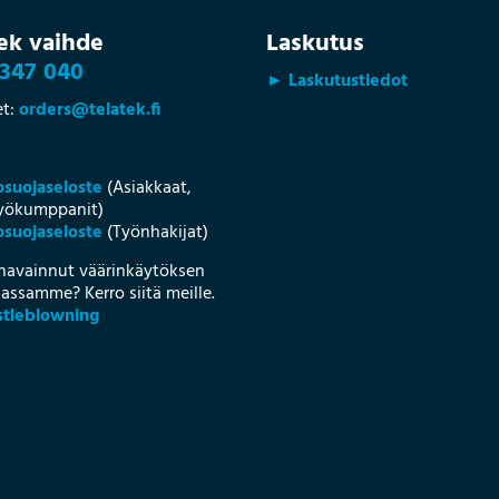
ek vaihde
Laskutus
347 040
► Laskutustiedot
et:
orders@telatek.fi
osuojaseloste
(Asiakkaat,
työkumppanit)
suojaseloste
(Työnhakijat)
havainnut väärinkäytöksen
assamme? Kerro siitä meille.
tleblowning