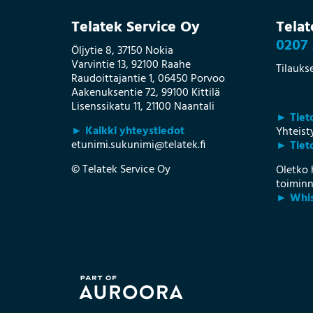
Telatek Service Oy
Telat
0207 
Öljytie 8, 37150 Nokia
Varvintie 13, 92100 Raahe
Tilauks
Raudoittajantie 1, 06450 Porvoo
Aakenuksentie 72, 99100 Kittilä
Lisenssikatu 11, 21100 Naantali
► Tiet
► Kaikki yhteystiedot
Yhteis
etunimi.sukunimi@telatek.fi
► Tieto
© Telatek Service Oy
Oletko 
toiminn
► Whis