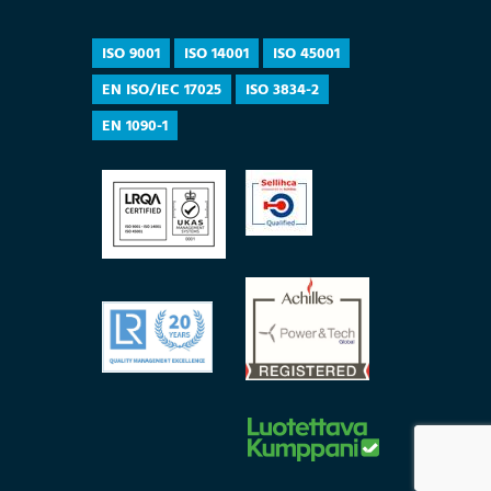
ISO 9001
ISO 14001
ISO 45001
EN ISO/IEC 17025
ISO 3834-2
EN 1090-1