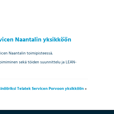
rvicen Naantalin yksikköön
vicen Naantalin toimipisteessä.
oimiminen sekä töiden suunnittelu ja LEAN-
sinööriksi Telatek Servicen Porvoon yksikköön
»