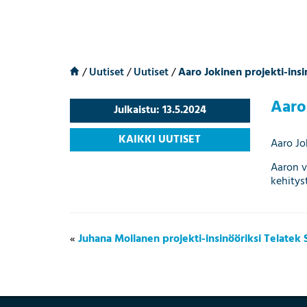
/
Uutiset
/
Uutiset
/
Aaro Jokinen projekti-ins
Aaro
Julkaistu: 13.5.2024
KAIKKI UUTISET
Aaro Jo
Aaron v
kehitys
«
Juhana Moilanen projekti-insinööriksi Telatek 