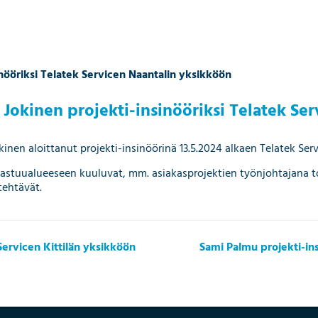
inööriksi Telatek Servicen Naantalin yksikköön
 Jokinen projekti-insinööriksi Telatek Se
kinen aloittanut projekti-insinöörinä 13.5.2024 alkaen Telatek Ser
astuualueeseen kuuluvat, mm. asiakasprojektien työnjohtajana t
tehtävät.
Servicen Kittilän yksikköön
Sami Palmu projekti-in