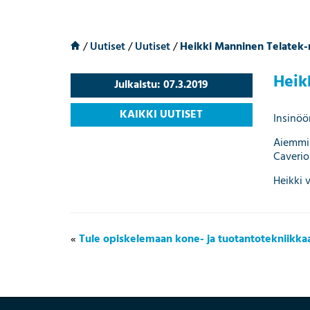
/
Uutiset
/
Uutiset
/
Heikki Manninen Telatek-
Heik
Julkaistu: 07.3.2019
KAIKKI UUTISET
Insinöö
Aiemmin
Caverio
Heikki 
«
Tule opiskelemaan kone- ja tuotantotekniikkaa