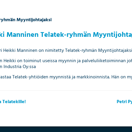
ryhmän Myyntijohtajaksi
ki Manninen Telatek-ryhmän Myyntijohta
ri Heikki Manninen on nimitetty Telatek-ryhmän Myyntijohtajaksi 
 Heikki on toiminut useissa myynnin ja palveluliiketoiminnan joh
n Industria Oy:ssa
vastaa Telatek-yhtiöiden myynnistä ja markkinoinnista. Hän on m
 Telatekille!
Petri P