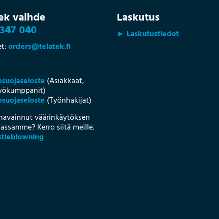
ek vaihde
Laskutus
347 040
► Laskutustiedot
et:
orders@telatek.fi
osuojaseloste
(Asiakkaat,
työkumppanit)
suojaseloste
(Työnhakijat)
havainnut väärinkäytöksen
assamme? Kerro siitä meille.
tleblowning