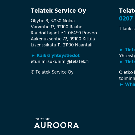
Telatek Service Oy
Telat
0207 
Öljytie 8, 37150 Nokia
Varvintie 13, 92100 Raahe
Tilauks
Raudoittajantie 1, 06450 Porvoo
Aakenuksentie 72, 99100 Kittilä
Lisenssikatu 11, 21100 Naantali
► Tiet
► Kaikki yhteystiedot
Yhteis
etunimi.sukunimi@telatek.fi
► Tieto
© Telatek Service Oy
Oletko 
toiminn
► Whis