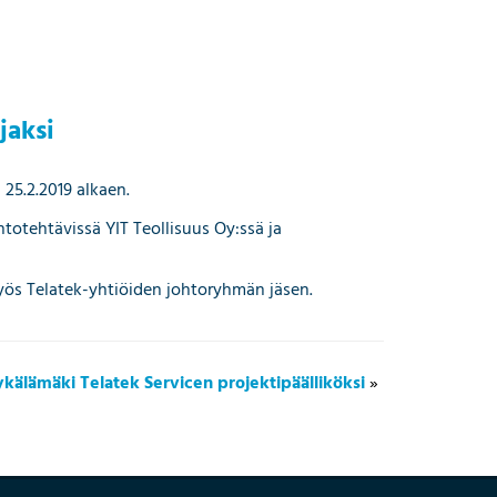
jaksi
25.2.2019 alkaen.
totehtävissä YIT Teollisuus Oy:ssä ja
yös Telatek-yhtiöiden johtoryhmän jäsen.
ykälämäki Telatek Servicen projektipäälliköksi
»