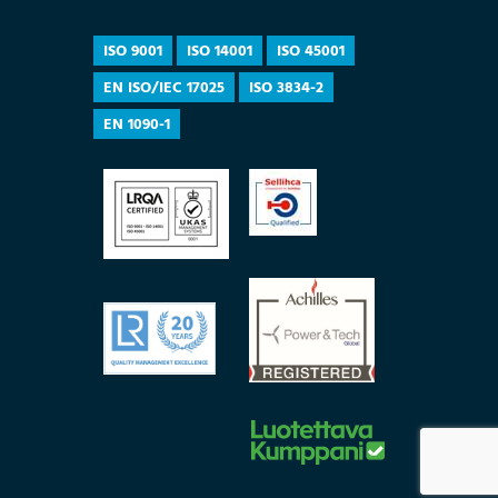
ISO 9001
ISO 14001
ISO 45001
EN ISO/IEC 17025
ISO 3834-2
EN 1090-1