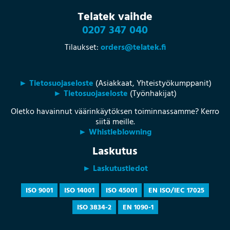
Telatek vaihde
0207 347 040
Tilaukset:
orders@telatek.fi
► Tietosuojaseloste
(Asiakkaat, Yhteistyökumppanit)
► Tietosuojaseloste
(Työnhakijat)
Oletko havainnut väärinkäytöksen toiminnassamme? Kerro
siitä meille.
► Whistleblowning
Laskutus
► Laskutustiedot
ISO 9001
ISO 14001
ISO 45001
EN ISO/IEC 17025
ISO 3834-2
EN 1090-1