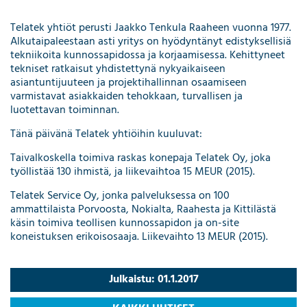
Telatek yhtiöt perusti Jaakko Tenkula Raaheen vuonna 1977.
Alkutaipaleestaan asti yritys on hyödyntänyt edistyksellisiä
tekniikoita kunnossapidossa ja korjaamisessa. Kehittyneet
tekniset ratkaisut yhdistettynä nykyaikaiseen
asiantuntijuuteen ja projektihallinnan osaamiseen
varmistavat asiakkaiden tehokkaan, turvallisen ja
luotettavan toiminnan.
Tänä päivänä Telatek yhtiöihin kuuluvat:
Taivalkoskella toimiva raskas konepaja Telatek Oy, joka
työllistää 130 ihmistä, ja liikevaihtoa 15 MEUR (2015).
Telatek Service Oy, jonka palveluksessa on 100
ammattilaista Porvoosta, Nokialta, Raahesta ja Kittilästä
käsin toimiva teollisen kunnossapidon ja on-site
koneistuksen erikoisosaaja. Liikevaihto 13 MEUR (2015).
Julkaistu: 01.1.2017