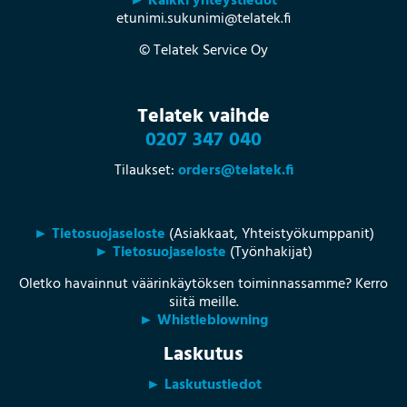
► Kaikki yhteystiedot
etunimi.sukunimi@telatek.fi
© Telatek Service Oy
Telatek vaihde
0207 347 040
Tilaukset:
orders@telatek.fi
► Tietosuojaseloste
(Asiakkaat, Yhteistyökumppanit)
► Tietosuojaseloste
(Työnhakijat)
Oletko havainnut väärinkäytöksen toiminnassamme? Kerro
siitä meille.
► Whistleblowning
Laskutus
► Laskutustiedot