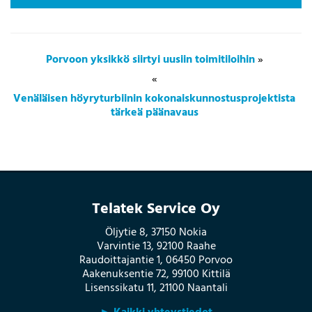
Porvoon yksikkö siirtyi uusiin toimitiloihin
»
«
Venäläisen höyryturbiinin kokonaiskunnostusprojektista
tärkeä päänavaus
Telatek Service Oy
Öljytie 8, 37150 Nokia
Varvintie 13, 92100 Raahe
Raudoittajantie 1, 06450 Porvoo
Aakenuksentie 72, 99100 Kittilä
Lisenssikatu 11, 21100 Naantali