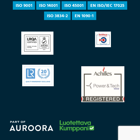
ISO 9001
ISO 14001
ISO 45001
EN ISO/IEC 17025
ISO 3834-2
EN 1090-1