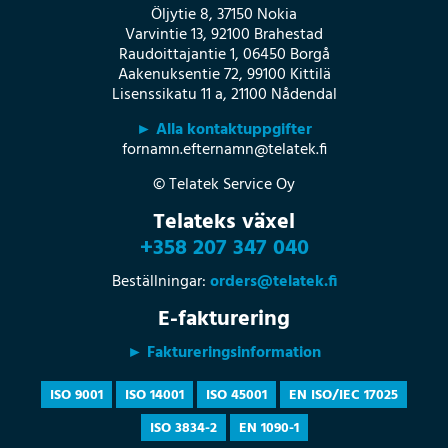
Öljytie 8, 37150 Nokia
Varvintie 13, 92100 Brahestad
Raudoittajantie 1, 06450 Borgå
Aakenuksentie 72, 99100 Kittilä
Lisenssikatu 11 a, 21100 Nådendal
► Alla kontaktuppgifter
fornamn.efternamn@telatek.fi
© Telatek Service Oy
Telateks växel
+358 207 347 040
Beställningar:
orders@telatek.fi
E-fakturering
► Faktureringsinformation
ISO 9001
ISO 14001
ISO 45001
EN ISO/IEC 17025
ISO 3834-2
EN 1090-1